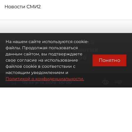
Новости СМИ2
Летний сезон оказался
На нашем сайте используются cookie-
провальным для многих
файлы. Продолжая пользоваться
данным сайтом, вы подтверждаете
ресторанов в центре
Понятно
свое согласие на использование
Петербурга
файлов cookie в соответствии с
настоящим уведомлением и
Политикой о конфиденциальности.
06 августа 2026
00:00
440
Читайте нас в мессенджере Max
Дарья Дмитриева
Все материалы автора
Автор фото:
Мартьян Фролов / "ДП"