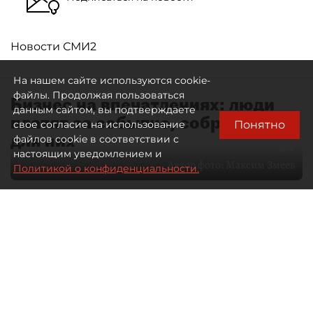
Новости СМИ2
На нашем сайте используются cookie-
файлы. Продолжая пользоваться
Бизнес на впечатлениях: люди
данным сайтом, вы подтверждаете
платят за событие, собранное
Понятно
свое согласие на использование
для них
файлов cookie в соответствии с
настоящим уведомлением и
Автор фото:
Максим Змеев
Политикой о конфиденциальности.
04 августа 2026
15:51
3532
Читайте нас в мессенджере Max
dp.ru
Все материалы автора
Летний календарь событий