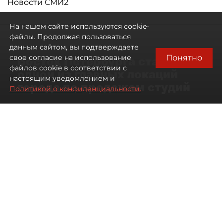
Новости СМИ2
На нашем сайте используются cookie-
файлы. Продолжая пользоваться
данным сайтом, вы подтверждаете
Понятно
свое согласие на использование
Восток Петербурга стал
файлов cookie в соответствии с
одной из главных локаций
настоящим уведомлением и
города по продажам студий
Политикой о конфиденциальности.
09 августа 2026
00:05
192
Читайте нас в мессенджере Max
Артемий Анин
Все материалы автора
Автор фото:
Мартьян Фролов
Территория разделена Невой