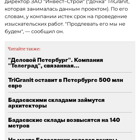
директор ЗАО "Инвест–Строй" ("дочка" TriGranit,
которая занималась данным проектом). По его
словам, у компании истек срок на проведение
изыскательских работ. "Продлевать его мы не
будем", — сообщил он.
Читайте также:
"Деловой Петербург". Компания
"Телеград", связанная...
TriGranit оставит в Петербурге 500 млн
евро
Бадаевскими складами займутся
архитекторы
Бадаевские склады возвысятся на 140
метров
На месте Бадаевских складов венгры