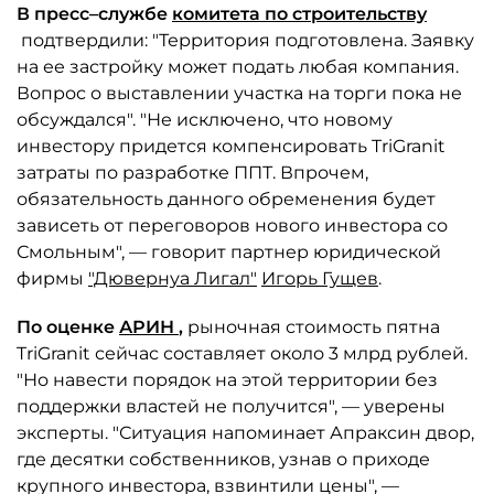
В пресс–службе
комитета по строительству
подтвердили: "Территория подготовлена. Заявку
на ее застройку может подать любая компания.
Вопрос о выставлении участка на торги пока не
обсуждался". "Не исключено, что новому
инвестору придется компенсировать TriGranit
затраты по разработке ППТ. Впрочем,
обязательность данного обременения будет
зависеть от переговоров нового инвестора со
Смольным", — говорит партнер юридической
фирмы
"Дювернуа Лигал"
Игорь Гущев
.
По оценке
АРИН
,
рыночная стоимость пятна
TriGranit сейчас составляет около 3 млрд рублей.
"Но навести порядок на этой территории без
поддержки властей не получится", — уверены
эксперты. "Ситуация напоминает Апраксин двор,
где десятки собственников, узнав о приходе
крупного инвестора, взвинтили цены", —