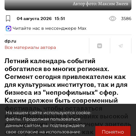
Автор фото:
Максим Змеев
04 августа 2026
15:51
3586
Читайте нас в мессенджере Max
dp.ru
Все материалы автора
Летний календарь событий
обогатился во многих регионах.
Сегмент сегодня привлекателен как
для культурных институтов, так и для
бизнеса из "непрофильных" сфер.
Каким должен быть современный
фестиваль, чтобы оставаться
На нашем сайте используются cookie-
востребованным в условиях высокой
файлы. Продолжая пользоваться
конкуренции, а также почему зритель
данным сайтом, вы подтверждаете
стал требовательнее и как
Понятно
свое согласие на использование