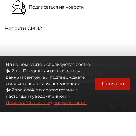
Подписаться на новости
Новости СМИ2
Новостройки Васильевского
На нашем сайте используются cookie-
острова сместили центр
файлы. Продолжая пользоваться
данным сайтом, вы подтверждаете
Петербурга к Финскому
Понятно
свое согласие на использование
заливу
файлов cookie в соответствии с
настоящим уведомлением и
Политикой о конфиденциальности.
07 августа 2026
01:04
71
Читайте нас в мессенджере Max
Артемий Анин
Все материалы автора