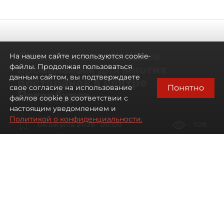
Летний сезон оказался
На нашем сайте используются cookie-
провальным для многих
файлы. Продолжая пользоваться
данным сайтом, вы подтверждаете
ресторанов в центре
Понятно
свое согласие на использование
Петербурга
файлов cookie в соответствии с
настоящим уведомлением и
Политикой о конфиденциальности.
06 августа 2026
00:00
1128
Читайте нас в мессенджере Max
Дарья Дмитриева
Все материалы автора
Автор фото:
Мартьян Фролов / "ДП"
Петербургские рестораторы