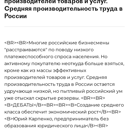
производителей товаров и услуг.
Средняя производительность труда в
России
<BR><BR>Многие российские бизнесмены
"расстраиваются" по поводу низкого
платежеспособного спроса населения. Но
активному покупателю неоткуда больше взяться,
кроме как из массы эффективных
производителей товаров и услуг. Средняя
производительность труда в России остается
удручающе низкой, но пытливый российский ум
уже отыскал скрытые резервы. <BR><BR>
<B>ДЕБАТЫ</B><BR><BR><B>Создание среднего
класса обеспечит экономический рост</B><BR>
<B>Юрий Карпенко, предприниматель без
образования юридического лица</B><BR>