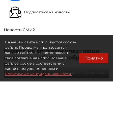
Подписаться на новости
Новости СМИ2
На нашем сайте используются cookie-
файлы. Продолжая пользоваться
Бизнес на впечатлениях: люди
данным сайтом, вы подтверждаете
платят за событие, собранное
Понятно
свое согласие на использование
для них
файлов cookie в соответствии с
настоящим уведомлением и
Автор фото:
Максим Змеев
Политикой о конфиденциальности.
04 августа 2026
15:51
3752
Читайте нас в мессенджере Max
dp.ru
Все материалы автора