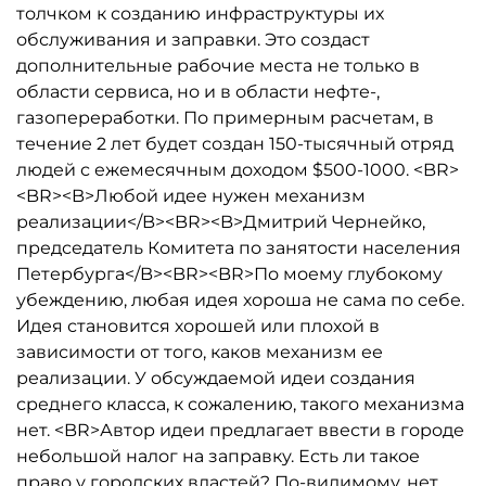
толчком к созданию инфраструктуры их
обслуживания и заправки. Это создаст
дополнительные рабочие места не только в
области сервиса, но и в области нефте-,
газопереработки. По примерным расчетам, в
течение 2 лет будет создан 150-тысячный отряд
людей с ежемесячным доходом $500-1000. <BR>
<BR><B>Любой идее нужен механизм
реализации</B><BR><B>Дмитрий Чернейко,
председатель Комитета по занятости населения
Петербурга</B><BR><BR>По моему глубокому
убеждению, любая идея хороша не сама по себе.
Идея становится хорошей или плохой в
зависимости от того, каков механизм ее
реализации. У обсуждаемой идеи создания
среднего класса, к сожалению, такого механизма
нет. <BR>Автор идеи предлагает ввести в городе
небольшой налог на заправку. Есть ли такое
право у городских властей? По-видимому, нет,