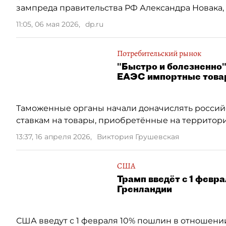
зампреда правительства РФ Александра Новака, 
11:05, 06 мая 2026
,
dp.ru
Потребительский рынок
"Быстро и болезненно"
ЕАЭС импортные тов
Таможенные органы начали доначислять росс
ставкам на товары, приобретённые на территори
13:37, 16 апреля 2026
,
Виктория Грушевская
США
Трамп введёт с 1 февр
Гренландии
США введут с 1 февраля 10% пошлин в отношении