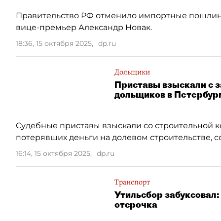
Правительство РФ отменило импортные пошлины
вице-премьер Александр Новак.
18:36, 15 октября 2025
,
dp.ru
Дольщики
Приставы взыскали с з
дольщиков в Петербур
Судебные приставы взыскали со строительной к
потерявших деньги на долевом строительстве, 
16:14, 15 октября 2025
,
dp.ru
Транспорт
Утильсбор забуксовал
отсрочка