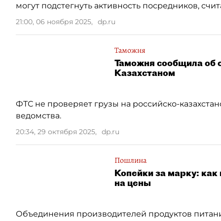
могут подстегнуть активность посредников, счи
21:00, 06 ноября 2025
,
dp.ru
Таможня
Таможня сообщила об о
Казахстаном
ФТС не проверяет грузы на российско-казахстан
ведомства.
20:34, 29 октября 2025
,
dp.ru
Пошлина
Копейки за марку: как
на цены
Объединения производителей продуктов питани