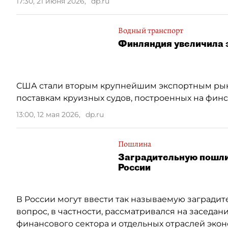
17:30, 21 июня 2026
,
dp.ru
Водный транспорт
Финляндия увеличила 
США стали вторым крупнейшим экспортным рынк
поставкам круизных судов, построенных на финс
13:00, 12 мая 2026
,
dp.ru
Пошлина
Заградительную пошлин
России
В России могут ввести так называемую загради
вопрос, в частности, рассматривался на засед
финансового сектора и отдельных отраслей эко