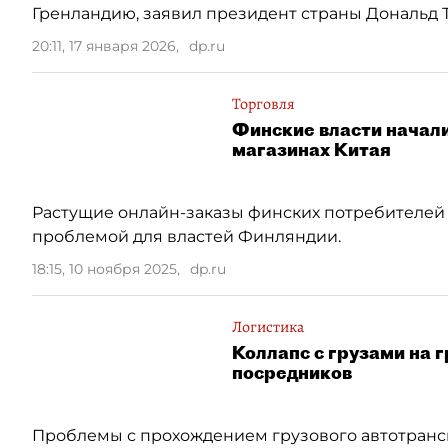
Гренландию, заявил президент страны Дональд 
20:11, 17 января 2026
,
dp.ru
Торговля
Финские власти начали
магазинах Китая
Растущие онлайн-заказы финских потребителей 
проблемой для властей Финляндии.
18:15, 10 ноября 2025
,
dp.ru
Логистика
Коллапс с грузами на 
посредников
Проблемы с прохождением грузового автотрансп