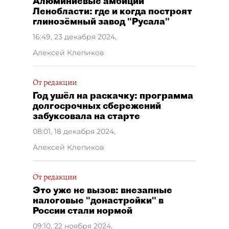
Алюминиевые амбиции
Ленобласти: где и когда построят
глинозёмный завод "Русала"
16:49, 23 декабря 2024
,
Алексей Клепиков
От редакции
Год ушёл на раскачку: программа
долгосрочных сбережений
забуксовала на старте
08:01, 18 декабря 2024
,
Алексей Клепиков
От редакции
Это уже не вызов: внезапные
налоговые "донастройки" в
России стали нормой
09:10, 22 ноября 2024
,