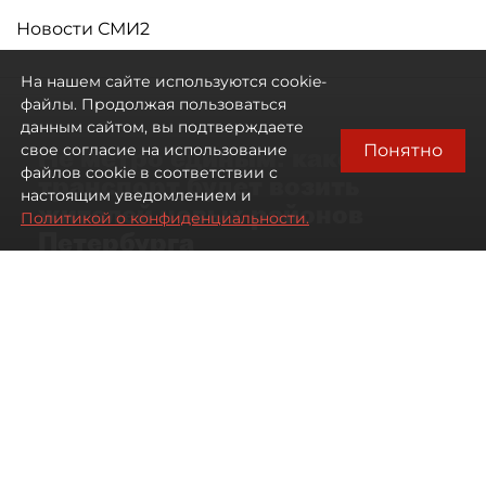
Новости СМИ2
На нашем сайте используются cookie-
файлы. Продолжая пользоваться
данным сайтом, вы подтверждаете
Понятно
свое согласие на использование
Не метро единым: какой
файлов cookie в соответствии с
транспорт будет возить
настоящим уведомлением и
жителей новых районов
Политикой о конфиденциальности.
Петербурга
Развитие метро в Петербурге отстало
от темпов застройки окраин города
07 августа 2026
00:44
1168
Читайте нас в мессенджере Max
Дарья Кильцова