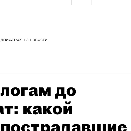
дписаться на новости
алогам до
т: какой
 пострадавшие