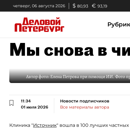
$
€
четверг, 06 августа 2026
80,93
93,19
Рубри
Мы снова в ч
Автор фото:
Елена Петрова при помощи ИИ. Фото п
11:34
Новости подписчиков
01 июля 2026
Все материалы автора
Клиника "
Источник
" вошла в 100 лучших частны