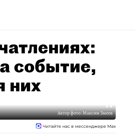
чатлениях:
а событие,
я них
Автор фото:
Максим Змеев
Читайте нас в мессенджере Max