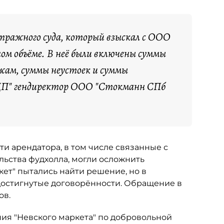
ражного суда, который взыскал с ООО
ном объёме. В неё были включены суммы
жам, суммы неустоек и суммы
"ДП" гендиректор ООО "Стокманн СПб
и арендатора, в том числе связанные с
ьства фудхолла, могли осложнить
ет" пытались найти решение, но в
остигнутые договорённости. Обращение в
ов.
ния "Невского маркета" по добровольной