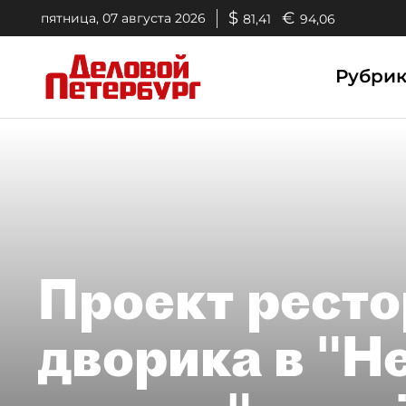
$
€
пятница, 07 августа 2026
81,41
94,06
Рубри
Проект ресто
дворика в "Н