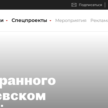
Подписаться
ки
Спецпроекты
Мероприятия
Реклам
ранного
евском