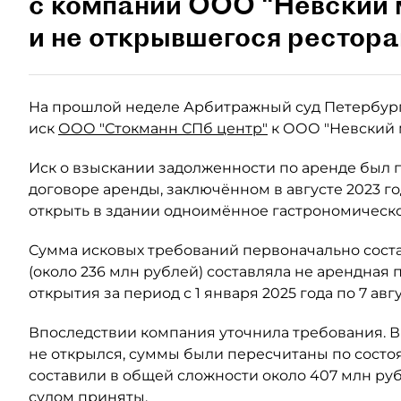
с компании ООО "Невский 
и не открывшегося рестора
На прошлой неделе Арбитражный суд Петербург
иск
ООО "Стокманн СПб центр"
к ООО "Невский м
Иск о взыскании задолженности по аренде был по
договоре аренды, заключённом в августе 2023 г
открыть в здании одноимённое гастрономическо
Сумма исковых требований первоначально состав
(около 236 млн рублей) составляла не арендная п
открытия за период с 1 января 2025 года по 7 авгу
Впоследствии компания уточнила требования. В 
не открылся, суммы были пересчитаны по состоя
составили в общей сложности около 407 млн руб
судом приняты.