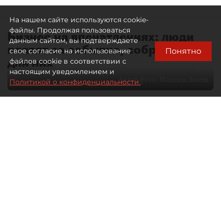
На нашем сайте используются cookie-
файлы. Продолжая пользоваться
Бизнес на впечатлениях: люди
данным сайтом, вы подтверждаете
платят за событие, собранное
Понятно
свое согласие на использование
для них
файлов cookie в соответствии с
настоящим уведомлением и
Автор фото:
Максим Змеев
Политикой о конфиденциальности.
04 августа 2026
15:51
1572
Читайте нас в мессенджере Max
dp.ru
Все материалы автора
Летний календарь событий
обогатился во многих регионах.
Сегмент сегодня привлекателен как
для культурных институтов, так и для