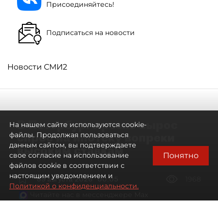
Присоединяйтесь!
Подписаться на новости
Новости СМИ2
В Петербурге резко вырос
На нашем сайте используются cookie-
спрос на ипотеку вопреки
файлы. Продолжая пользоваться
данным сайтом, вы подтверждаете
высоким ставкам
Понятно
свое согласие на использование
файлов cookie в соответствии с
настоящим уведомлением и
09 августа 2026
00:05
1968
Политикой о конфиденциальности.
Читайте нас в мессенджере Max
Евгений Петров