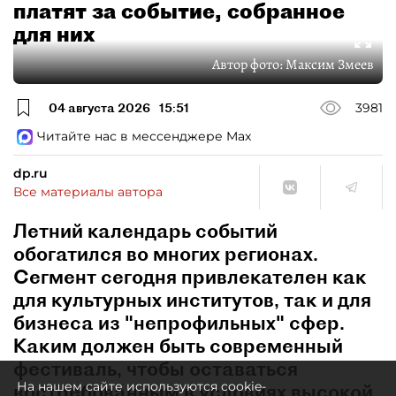
платят за событие, собранное
для них
Автор фото:
Максим Змеев
04 августа 2026
15:51
3981
Читайте нас в мессенджере Max
dp.ru
Все материалы автора
Летний календарь событий
обогатился во многих регионах.
Сегмент сегодня привлекателен как
для культурных институтов, так и для
бизнеса из "непрофильных" сфер.
Каким должен быть современный
фестиваль, чтобы оставаться
На нашем сайте используются cookie-
востребованным в условиях высокой