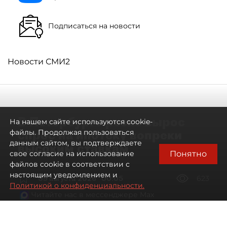
Подписаться на новости
Новости СМИ2
В Петербурге резко вырос
На нашем сайте используются cookie-
спрос на ипотеку вопреки
файлы. Продолжая пользоваться
данным сайтом, вы подтверждаете
высоким ставкам
Понятно
свое согласие на использование
файлов cookie в соответствии с
настоящим уведомлением и
09 августа 2026
00:05
623
Политикой о конфиденциальности.
Читайте нас в мессенджере Max
Евгений Петров
Все материалы автора