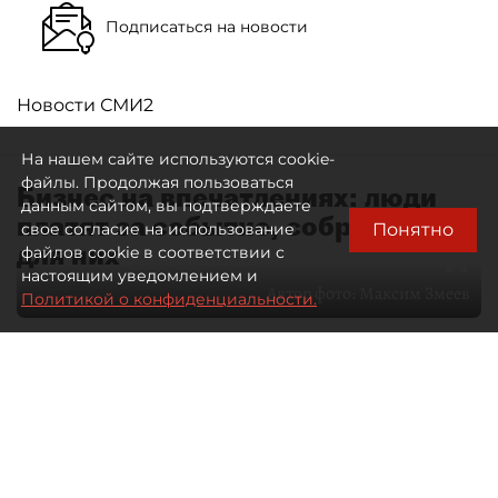
Подписаться на новости
Новости СМИ2
На нашем сайте используются cookie-
файлы. Продолжая пользоваться
Бизнес на впечатлениях: люди
данным сайтом, вы подтверждаете
платят за событие, собранное
Понятно
свое согласие на использование
для них
файлов cookie в соответствии с
настоящим уведомлением и
Автор фото:
Максим Змеев
Политикой о конфиденциальности.
04 августа 2026
15:51
4733
Читайте нас в мессенджере Max
dp.ru
Все материалы автора