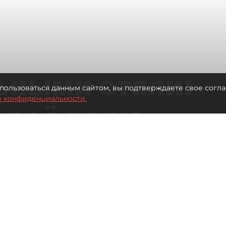
ьными стали:
пользоваться данным сайтом, вы подтверждаете свое согла
о конфиденциальности.
 всё чаще
ию без
в
 Турции без покупки туров