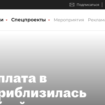
Подписаться
ки
Спецпроекты
Мероприятия
Реклам
плата в
риблизилась