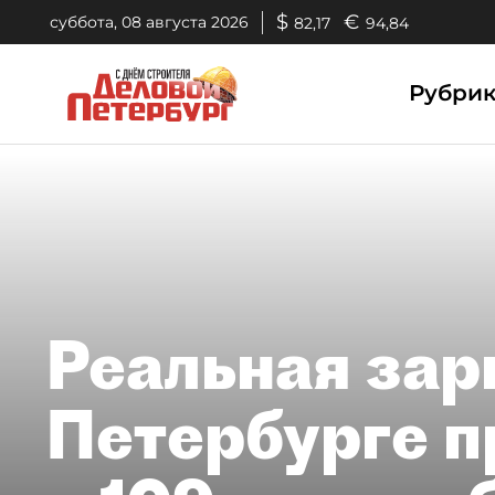
$
€
суббота, 08 августа 2026
82,17
94,84
Рубри
Реальная зар
Петербурге п