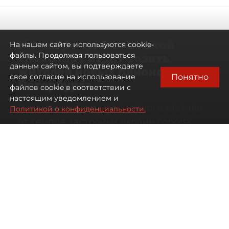
Не метро единым: какой
На нашем сайте используются cookie-
транспорт будет возить
файлы. Продолжая пользоваться
данным сайтом, вы подтверждаете
жителей новых районов
Понятно
свое согласие на использование
Петербурга
файлов cookie в соответствии с
настоящим уведомлением и
Развитие метро в Петербурге отстало
Политикой о конфиденциальности.
от темпов застройки окраин города
07 августа 2026
00:44
211
Читайте нас в мессенджере Max
Дарья Кильцова
Все материалы автора