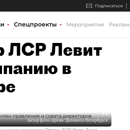
Подписаться
ки
Спецпроекты
Мероприятия
Реклам
р ЛСР Левит
мпанию в
ре
Автор фото:
Архив "Делового Петербурга"