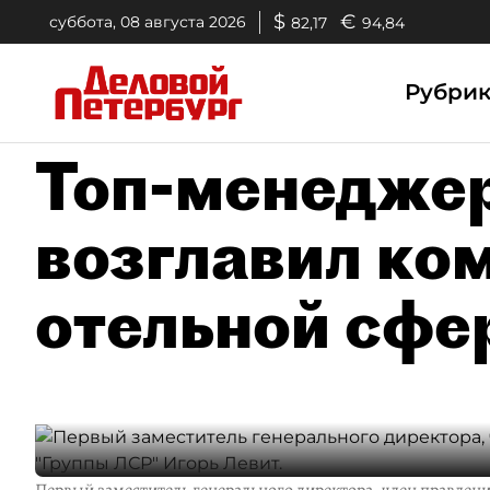
$
€
суббота, 08 августа 2026
82,17
94,84
Рубри
Топ-менедже
возглавил ко
отельной сфе