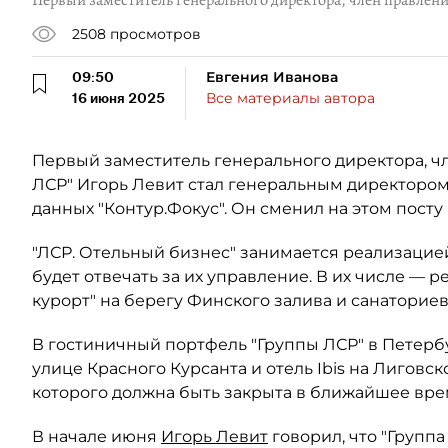
Первый заместитель генерального директора, член правлени
2508
просмотров
09:50
Евгения Иванова
16 июня 2025
Все материалы автора
Первый заместитель генерального директора, ч
ЛСР" Игорь Левит стал генеральным директором
данных "Контур.Фокус". Он сменил на этом посту
"ЛСР. Отельный бизнес" занимается реализацие
будет отвечать за их управление. В их числе — 
курорт" на берегу Финского залива и санаториев 
В гостиничный портфель "Группы ЛСР" в Петербу
улице Красного Курсанта и отель Ibis на Лиговс
которого должна быть закрыта в ближайшее вре
В начале июня
Игорь Левит
говорил, что "Группа