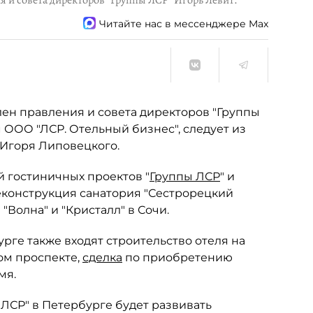
я и совета директоров "Группы ЛСР" Игорь Левит.
Читайте нас в мессенджере Max
лен правления и совета директоров "Группы
 ООО "ЛСР. Отельный бизнес", следует из
 Игоря Липовецкого.
й гостиничных проектов "
Группы ЛСР
" и
реконструкция санатория "Сестрорецкий
"Волна" и "Кристалл" в Сочи.
рге также входят строительство отеля на
ком проспекте,
сделка
по приобретению
мя.
 ЛСР" в Петербурге будет развивать