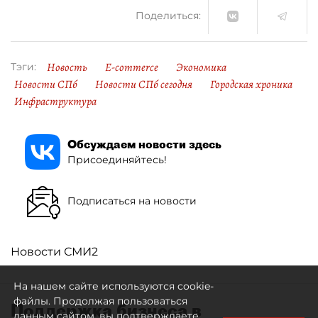
Поделиться:
Новость
E-commerce
Экономика
Тэги:
Новости СПб
Новости СПб сегодня
Городская хроника
Инфраструктура
Обсуждаем новости здесь
Присоединяйтесь!
Подписаться на новости
Новости СМИ2
На нашем сайте используются cookie-
файлы. Продолжая пользоваться
Поддержка бизнеса в
данным сайтом, вы подтверждаете