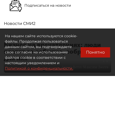
Подписаться на новости
Новости СМИ2
На нашем сайте используются cookie-
файлы. Продолжая пользоваться
Бизнес на впечатлениях: люди
данным сайтом, вы подтверждаете
платят за событие, собранное
Понятно
свое согласие на использование
для них
файлов cookie в соответствии с
настоящим уведомлением и
Автор фото:
Максим Змеев
Политикой о конфиденциальности.
04 августа 2026
15:51
1571
Читайте нас в мессенджере Max
dp.ru
Все материалы автора