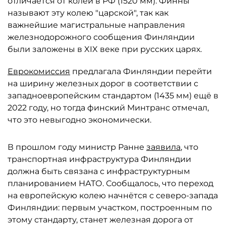
отличается от колеи в РФ (1520 мм). Финны
называют эту колею "царской", так как
важнейшие магистральные направления
железнодорожного сообщения Финляндии
были заложены в XIX веке при русских царях.
Еврокомиссия
предлагала Финляндии перейти
на ширину железных дорог в соответствии с
западноевропейским стандартом (1435 мм) ещё в
2022 году, но тогда финский Минтранс отмечал,
что это невыгодно экономически.
В прошлом году министр Ранне
заявила
, что
транспортная инфраструктура Финляндии
должна быть связана с инфраструктурным
планированием НАТО. Сообщалось, что переход
на европейскую колею начнётся с северо-запада
Финляндии: первым участком, построенным по
этому стандарту, станет железная дорога от