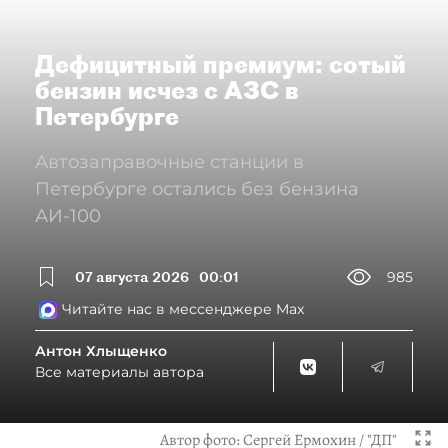
Дефицитный премиум: сотый
бензин исчез с АЗС в
Петербурге
Автозаправочные станции в
Петербурге остались без бензина
АИ-100
07 августа 2026
00:01
985
Читайте нас в мессенджере Max
Антон Хлыщенко
Все материалы автора
Автор фото:
Сергей Ермохин / "ДП"