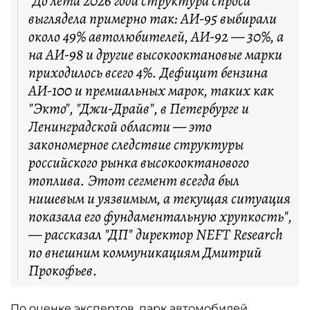
"До лета 2026 года структура спроса
выглядела примерно так: АИ-95 выбирали
около 49% автолюбителей, АИ-92 — 30%, а
на АИ-98 и другие высокооктановые марки
приходилось всего 4%. Дефицит бензина
АИ-100 и премиальных марок, таких как
"Экто", "Джи-Драйв", в Петербурге и
Ленинградской области — это
закономерное следствие структуры
российского рынка высокооктанового
топлива. Этот сегмент всегда был
нишевым и уязвимым, а текущая ситуация
показала его фундаментальную хрупкость",
— рассказал "ДП" директор NEFT Research
по внешним коммуникациям Дмитрий
Прокофьев.
По оценке экспертов, парк автомобилей,