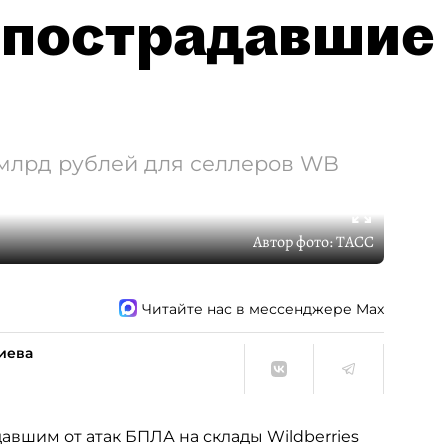
 пострадавшие
 млрд рублей для селлеров WB
Автор фото:
ТАСС
Читайте нас в мессенджере Max
иева
вшим от атак БПЛА на склады Wildberries