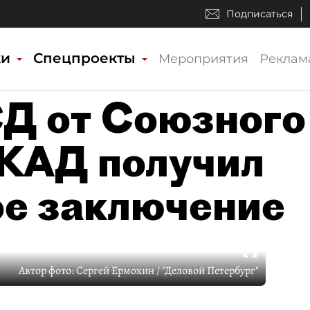
Подписаться
ки
Спецпроекты
Мероприятия
Реклам
Д от Союзного
 КАД получил
е заключение
Автор фото:
Сергей Ермохин / "Деловой Петербург"