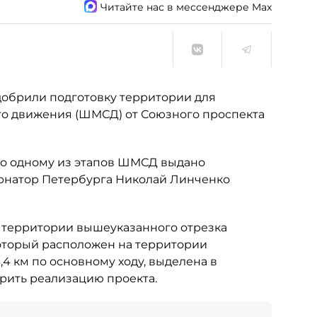
Читайте нас в мессенджере Max
добрили подготовку территории для
го движения (ШМСД) от Союзного проспекта
по одному из этапов ШМСД выдано
ернатор Петербурга Николай Линченко
й территории вышеуказанного отрезка
оторый расположен на территории
4 км по основному ходу, выделена в
корить реализацию проекта.