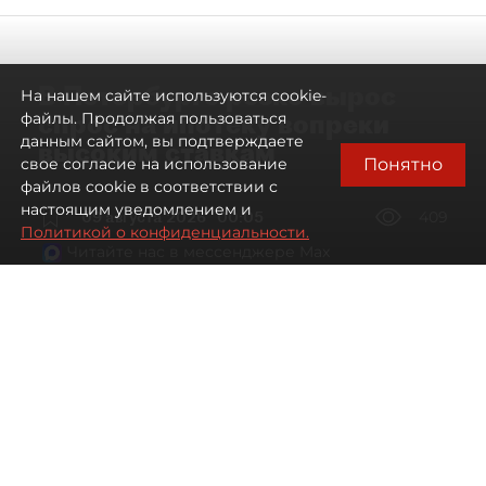
В Петербурге резко вырос
На нашем сайте используются cookie-
спрос на ипотеку вопреки
файлы. Продолжая пользоваться
данным сайтом, вы подтверждаете
высоким ставкам
Понятно
свое согласие на использование
файлов cookie в соответствии с
настоящим уведомлением и
09 августа 2026
00:05
409
Политикой о конфиденциальности.
Читайте нас в мессенджере Max
Евгений Петров
Все материалы автора
Автор фото:
Сергей Ермохин / "ДП"
Банки заметили рост спроса на
ипотеку в Петербурге. Несмотря на
снижение процентных ставок, она