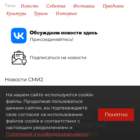
Новость
События
Фестиваль
Праздники
Тэги:
Культура
Туризм
Интервью
Обсуждаем новости здесь
Присоединяйтесь!
Подписаться на новости
Новости СМИ2
На нашем сайте используются cookie-
файлы. Продолжая пользоваться
данным сайтом, вы подтверждаете
Понятно
свое согласие на использование
Ленобласть намного
файлов cookie в соответствии с
опередила Петербург по
настоящим уведомлением и
темпам продаж жилья
Политикой о конфиденциальности.