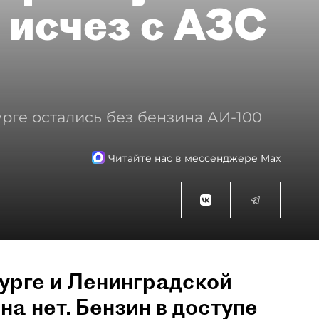
 исчез с АЗС
рге остались без бензина АИ-100
Читайте нас в мессенджере Max
урге и Ленинградской
на нет. Бензин в доступе