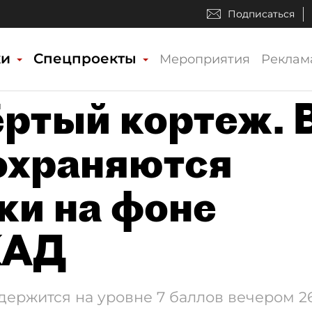
Подписаться
ки
Спецпроекты
Мероприятия
Реклам
ёртый кортеж. 
охраняются
ки на фоне
КАД
держится на уровне 7 баллов вечером 2