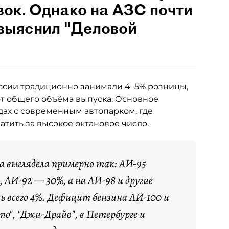
вок. Однако на АЗС почти
 выяснил "Деловой
ссии традиционно занимали 4–5% розницы,
от общего объёма выпуска. Основное
ах с современным автопарком, где
тить за высокое октановое число.
са выглядела примерно так: АИ-95
 АИ-92 — 30%, а на АИ-98 и другие
ь всего 4%. Дефицит бензина АИ-100 и
о", "Джи-Драйв", в Петербурге и