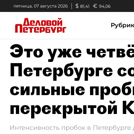
$
€
пятница, 07 августа 2026
81,41
94,06
Рубри
Это уже четв
Петербурге с
сильные проб
перекрытой 
Интенсивность пробок в Петербурге 