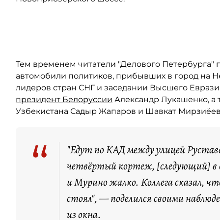
Автор: "Яндекс. Карты"
Тем временем читатели "Делового Петербурга" 
автомобили политиков, прибывших в город на Н
лидеров стран СНГ и заседании Высшего Евразий
президент Белоруссии
Александр Лукашенко, а
Узбекистана Садыр Жапаров и Шавкат Мирзиёев
“
"Едут по КАД между улицей Рустав
четвёртый кортеж, [следующий] в
и Мурино жалко. Коллега сказал, что
стоял", — поделился своими наблю
из окна.