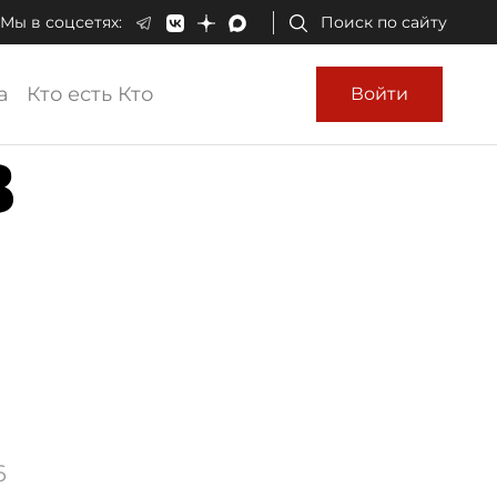
Мы в соцсетях:
Поиск по сайту
а
Кто есть Кто
Войти
В
6