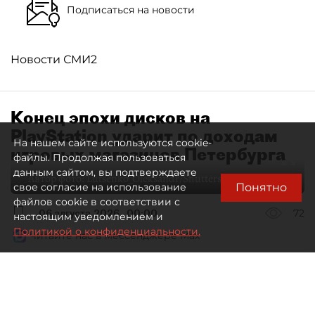
Подписаться на новости
Новости СМИ2
Конец эпохи дисков на
PlayStation ударит по доходам
На нашем сайте используются cookie-
игровых магазинов Петербурга
файлы. Продолжая пользоваться
данным сайтом, вы подтверждаете
Автор фото:
Lutsenko_Oleksandr/Shutterstock/FOTODOM
Понятно
свое согласие на использование
файлов cookie в соответствии с
06 августа 2026
00:00
72
настоящим уведомлением и
Политикой о конфиденциальности.
Читайте нас в мессенджере Max
Елизавета Цветкова
Все материалы автора
Специализированные игровые