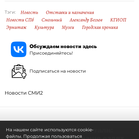
Новость
Отставки и назначения
Тэги:
Новости СПб
Смольный
Александр Беглов
КГИОП
Эрмитаж
Культура
Музеи
Городская хроника
Обсуждаем новости здесь
Присоединяйтесь!
Подписаться на новости
Новости СМИ2
Самостоятельными стали:
На нашем сайте используются cookie-
петербуржцы всё чаще ездят
файлы. Продолжая пользоваться