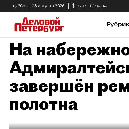
$
€
суббота, 08 августа 2026
82,17
94,84
Рубри
На набережно
Адмиралтейск
завершён рем
полотна