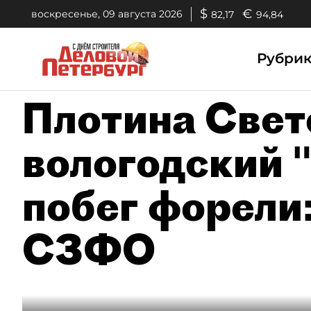
$
€
воскресенье, 09 августа 2026
82,17
94,84
Рубри
Плотина Свет
вологодский "
побег форели
СЗФО