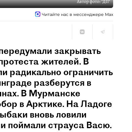
Автор фото:
"ДП"
Читайте нас в мессенджере Max
 передумали закрывать
протеста жителей. В
ли радикально ограничить
инграде разберутся в
инах. В Мурманске
бор в Арктике. На Ладоге
рыбаки вновь ловили
и поймали страуса Васю.