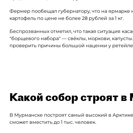
Фермер пообещал губернатору, что на ярмарке 
картофель по цене не более 28 рублей за 1 кг.
Беспрозванных отметил, что такая ситуация кас
"борщевого набора" — свёклы, моркови, капуст
проверить причины большой наценки у ретейле
Автор: пресс-служба губернатора Калининградской област
Какой собор строят в
В Мурманске построят самый высокий в Арктик
сможет вместить до 1 тыс. человек.