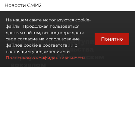
Новости СМИ2
На нашем сайте используются cookie-
файлы. Продолжая пользоваться
данным сайтом, вы подтверждаете
Понятно
свое согласие на использование
В Петербурге выступили
файлов cookie в соответствии с
против строительства
настоящим уведомлением и
переулка за Московским
Политикой о конфиденциальности.
вокзалом
06 августа 2026
13:56
157
Читайте нас в мессенджере Max
Дарья Кильцова
Все материалы автора
ЖК "Царская
Автор фото:
Михаил Тихонов /