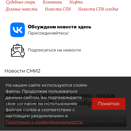
Судебные споры
Компании
Нефть
Деловые новости
Новости СПб
Новости СПб сегодня
Обсуждаем новости здесь
Присоединяйтесь!
Подписаться на новости
Новости СМИ2
На нашем сайте используются cookie-
файлы. Продолжая пользоваться
Бизнес на впечатлениях: люди
данным сайтом, вы подтверждаете
платят за событие, собранное
Понятно
свое согласие на использование
для них
файлов cookie в соответствии с
настоящим уведомлением и
Автор фото:
Максим Змеев
Политикой о конфиденциальности.