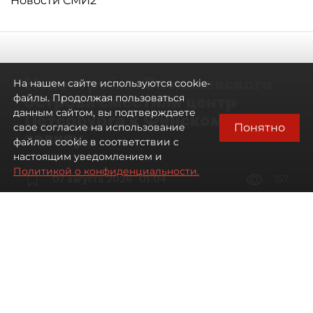
Новости СМИ2
Новостройки Васильевского
На нашем сайте используются cookie-
острова сместили центр
файлы. Продолжая пользоваться
данным сайтом, вы подтверждаете
Петербурга к Финскому
Понятно
свое согласие на использование
заливу
файлов cookie в соответствии с
настоящим уведомлением и
Политикой о конфиденциальности.
07 августа 2026
01:04
157
Читайте нас в мессенджере Max
Артемий Анин
Все материалы автора
Автор фото:
Сергей Ермохин/"ДП"