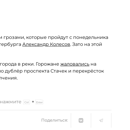
и грозами, которые пройдут с понедельника
тербурга
Александр Колесов
. Зато на этой
города в реки. Горожане
жаловались
на
о дублёр проспекта Стачек и перекрёсток
лчения.
и нажмите
+
Поделиться: