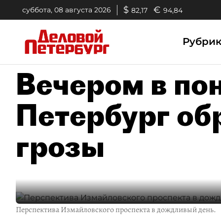
$
€
суббота, 08 августа 2026
82,17
94,84
Рубри
Вечером в по
Петербург об
грозы
Перспектива Измайловского проспекта в дождливый день.