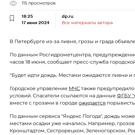
115
просмотров
18:25
dp.ru
17 июня 2024
Все материалы автора
В Петербурге из-за ливня, грозы и града объяв
По данным Росгидрометцентра, предупреждение б
чaсов 18 июня, сообщает пресс-служба городско
"Будет идти дождь. Местами ожидаются ливни и 
Городское управление
МЧС
также предупредило
условий. Спасатели ссылаются на данные
ФГБУ "
вместе с грозами в городе
ожидается
порывистый
По данным сервиса "Яндекс Погода", дождь может
местами осадки уже начались. Например, грозо
Кронштадтом, Сестрорецком, Зеленогорском, Ро