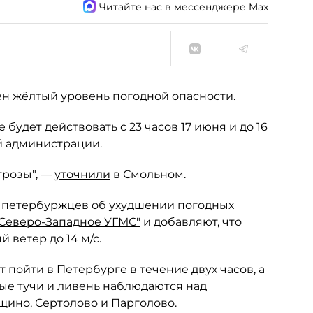
Читайте нас в мессенджере Max
лен жёлтый уровень погодной опасности.
удет действовать с 23 часов 17 июня и до 16
й администрации.
грозы", —
уточнили
в Смольном.
 петербуржцев об ухудшении погодных
Северо-Западное УГМС"
и добавляют, что
 ветер до 14 м/с.
 пойти в Петербурге в течение двух часов, а
вые тучи и ливень наблюдаются над
щино, Сертолово и Парголово.