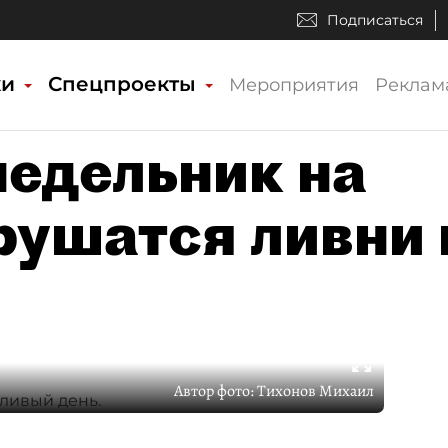
Подписаться
ки
Спецпроекты
Мероприятия
Реклам
недельник на
рушатся ливни 
Автор фото:
Тихонов Михаил