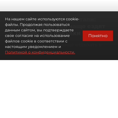
Самостоятельными стали:
На нашем сайте используются cookie-
петербуржцы всё чаще ездят
файлы. Продолжая пользоваться
данным сайтом, вы подтверждаете
в Турцию без покупки туров
Понятно
свое согласие на использование
файлов cookie в соответствии с
Петербуржцы стали чаще отдыхать в
настоящим уведомлением и
Турции без покупки туров
Политикой о конфиденциальности.
08 августа 2026
00:05
1685
Читайте нас в мессенджере Max
Дарья Дмитриева
Все материалы автора
Автор фото:
Михаил Тихонов / "ДП"