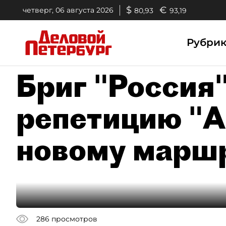
$
€
четверг, 06 августа 2026
80,93
93,19
Рубри
Бриг "Россия
репетицию "А
новому марш
286
просмотров