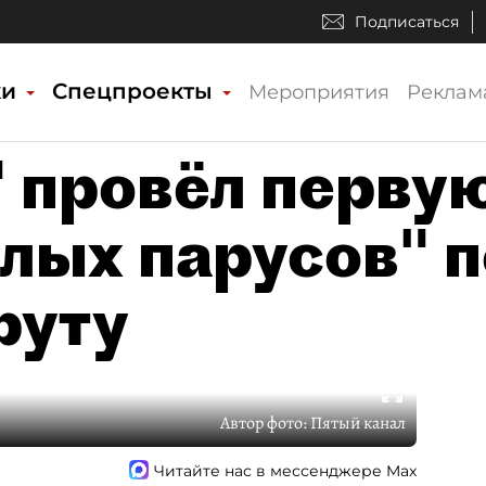
Подписаться
ки
Спецпроекты
Мероприятия
Реклам
" провёл перву
лых парусов" п
руту
Автор фото:
Пятый канал
Читайте нас в мессенджере Max