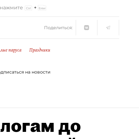
и нажмите
+
Поделиться:
лые паруса
Праздники
дписаться на новости
алогам до