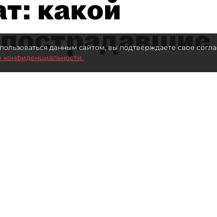
т: какой
 пострадавшие
пользоваться данным сайтом, вы подтверждаете свое согла
о конфиденциальности.
 млрд рублей для селлеров WB
Автор фото:
ТАСС
Читайте нас в мессенджере Max
иева