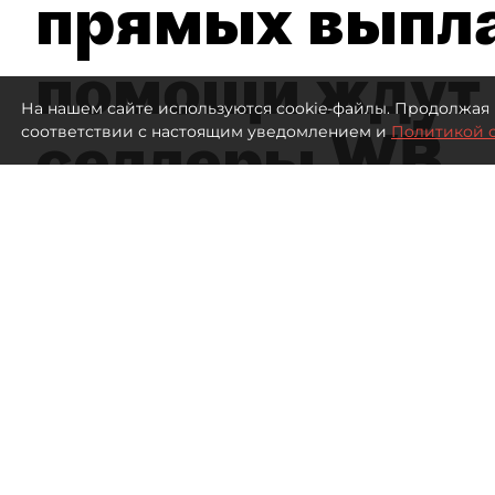
прямых выпла
помощи ждут
На нашем сайте используются cookie-файлы. Продолжая 
селлеры WB
соответствии с настоящим уведомлением и
Политикой 
Эксперты заявили об ущербе на 300
Склад Wildberries
738
просмотров
18:43
Дарья Зайцева, Дарья Дмитр
05 августа 2026
Все материалы автора