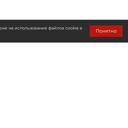
сие на использование файлов cookie в
Понятно
Лента новостей
Только бизнес новости
00:35
Алгоритм против товара:
кто и как решает, что окажется в топе
маркетплейса