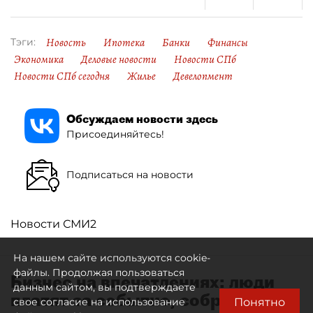
Новость
Ипотека
Банки
Финансы
Тэги:
Экономика
Деловые новости
Новости СПб
Новости СПб сегодня
Жилье
Девелопмент
Обсуждаем новости здесь
Присоединяйтесь!
Подписаться на новости
Новости СМИ2
На нашем сайте используются cookie-
файлы. Продолжая пользоваться
Бизнес на впечатлениях: люди
данным сайтом, вы подтверждаете
платят за событие, собранное
Понятно
свое согласие на использование