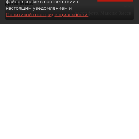
для них
файлов cookie в соответствии с
настоящим уведомлением и
Автор фото:
Максим Змеев
Политикой о конфиденциальности.
04 августа 2026
15:51
4392
Читайте нас в мессенджере Max
dp.ru
Все материалы автора
Летний календарь событий
обогатился во многих регионах.
Сегмент сегодня привлекателен как
для культурных институтов, так и для
бизнеса из "непрофильных" сфер.
Каким должен быть современный
фестиваль, чтобы оставаться
востребованным в условиях высокой
конкуренции, а также почему зритель