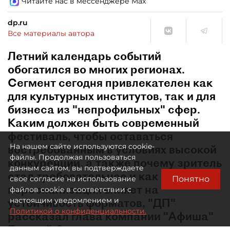
Читайте нас в мессенджере Max
dp.ru
Все материалы автора
Летний календарь событий
обогатился во многих регионах.
Сегмент сегодня привлекателен как
для культурных институтов, так и для
бизнеса из "непрофильных" сфер.
Каким должен быть современный
фестиваль, чтобы оставаться
На нашем сайте используются cookie-
востребованным в условиях высокой
файлы. Продолжая пользоваться
конкуренции, а также почему зритель
данным сайтом, вы подтверждаете
стал требовательнее и как
Понятно
свое согласие на использование
персонализация влияет на
файлов cookie в соответствии с
устойчивость форматов, "ДП"
настоящим уведомлением и
Политикой о конфиденциальности.
рассказал глава компании "Афиша"
Евгений Сидоров.