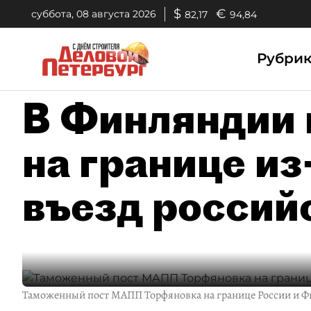
$
€
суббота, 08 августа 2026
82,17
94,84
Рубри
В Финляндии 
на границе из
въезд россий
Таможенный пост МАПП Торфяновка на границе России и 