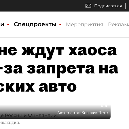
Подписаться
ки
Спецпроекты
Мероприятия
Реклам
не ждут хаоса
-за запрета на
ских авто
Автор фото:
Ковалев Петр
Финляндии.