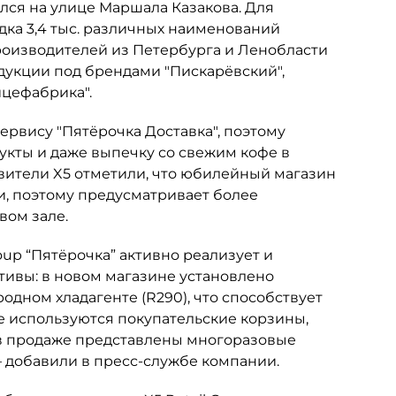
лся на улице Маршала Казакова. Для
дка 3,4 тыс. различных наименований
производителей из Петербурга и Ленобласти
родукции под брендами "Пискарёвский",
ицефабрика".
сервису "Пятёрочка Доставка", поэтому
укты и даже выпечку со свежим кофе в
ители X5 отметили, что юбилейный магазин
и, поэтому предусматривает более
ом зале.
oup “Пятёрочка” активно реализует и
ивы: в новом магазине установлено
дном хладагенте (R290), что способствует
 используются покупательские корзины,
 в продаже представлены многоразовые
— добавили в пресс-службе компании.