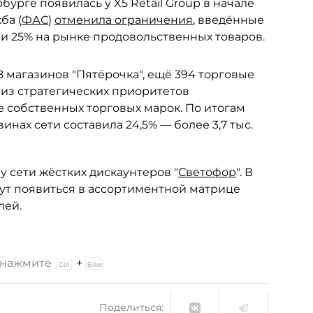
урге появилась у X5 Retail Group в начале
ба (
ФАС
)
отменила ограничения
, введённые
и 25% на рынке продовольственных товаров.
 магазинов "Пятёрочка", ещё 394 торговые
 из стратегических приоритетов
 собственных торговых марок. По итогам
инах сети составила 24,5% — более 3,7 тыс.
у сети жёстких дискаунтеров "
Светофор
". В
гут появиться в ассортиментной матрице
лей.
и нажмите
+
Поделиться: