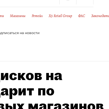
сти
Магазины
Ретейл
X5 Retail Group
ФАС
Законодат
дписаться на новости
исков на
дарит по
вых магазинов