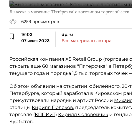
Вывеска в магазине "Пятёрочка" с логотипом торговой сети
6259
просмотров
16:03
dp.ru
07 июля 2023
Все материалы автора
Российская компания
X5 Retail Group
(торговые с
открыть ещё 60 магазинов "
Пятёрочка
" в Петер
текущего года и порядка 1,5 тыс. торговых точек 
Об этом объявили на открытии юбилейного, 20-т
Петербурге, который заработал в Кировском ра
присутствовали народный артист России
Михаил
столицы
Кирилл Поляков
, председатель комите
торговле (
КППИиТ
)
Кирилл Соловейчик
и гендир
Курбатов.