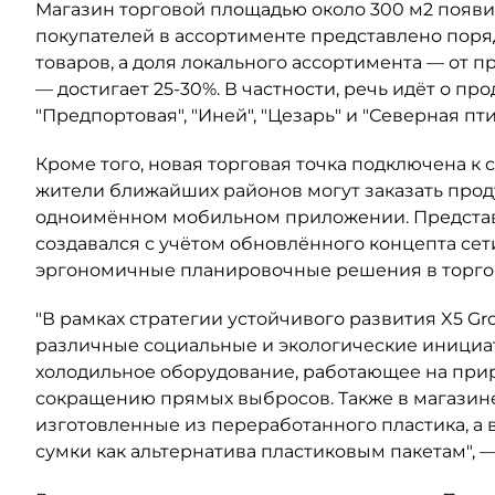
Магазин торговой площадью около 300 м2 появи
покупателей в ассортименте представлено поря
товаров, а доля локального ассортимента — от 
— достигает 25-30%. В частности, речь идёт о п
"Предпортовая", "Иней", "Цезарь" и "Северная пт
Кроме того, новая торговая точка подключена к 
жители ближайших районов могут заказать прод
одноимённом мобильном приложении. Представ
создавался с учётом обновлённого концепта сет
эргономичные планировочные решения в торгов
"В рамках стратегии устойчивого развития X5 Gr
различные социальные и экологические инициат
холодильное оборудование, работающее на приро
сокращению прямых выбросов. Также в магазине
изготовленные из переработанного пластика, а
сумки как альтернатива пластиковым пакетам", 