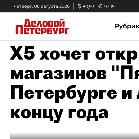
$
€
четверг, 06 августа 2026
80,93
93,19
Рубри
Х5 хочет отк
магазинов "П
Петербурге и
концу года