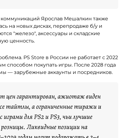
х коммуникаций Ярослав Мешалкин также
сь на новых дисках, перепродаже б/у и
аются "железо", аксессуары и складские
ную ценность.
облема. PS Store в России не работает с 2022
ым способом покупать игры. После 2028 года
емы — зарубежные аккаунты и посредников.
ст цен гарантирован, ажиотаж виден
все тайтлы, а ограниченные тиражи и
 играми для PS2 и PS3, чьи лучшие
е розницы. Ликвидные позиции на
–2029 годам могут подорожать в 2–4