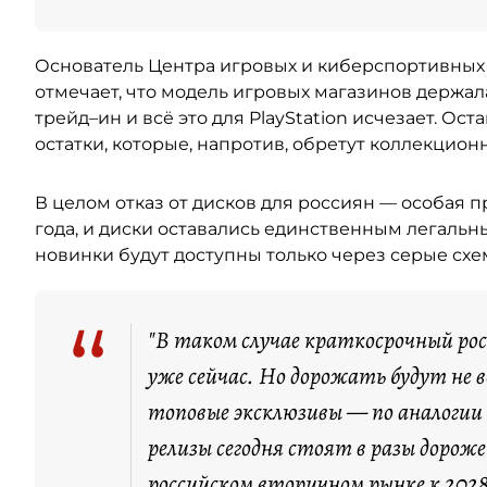
Основатель Центра игровых и киберспортивны
отмечает, что модель игровых магазинов держала
трейд–ин и всё это для PlayStation исчезает. Ост
остатки, которые, напротив, обретут коллекцион
В целом отказ от дисков для россиян — особая пр
года, и диски оставались единственным легальн
новинки будут доступны только через серые сх
“
"В таком случае краткосрочный ро
уже сейчас. Но дорожать будут не 
топовые эксклюзивы — по аналогии с
релизы сегодня стоят в разы дорож
российском вторичном рынке к 2028