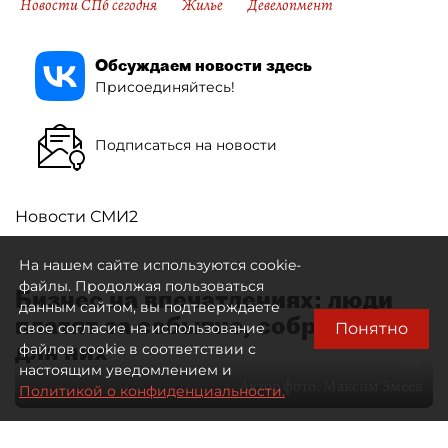
Новости СПб сегодня
Жилье
Девелопмент
Обсуждаем новости здесь
Присоединяйтесь!
Подписаться на новости
Новости СМИ2
На нашем сайте используются cookie-
файлы. Продолжая пользоваться
Бизнес на впечатлениях: люди
данным сайтом, вы подтверждаете
платят за событие, собранное
Понятно
свое согласие на использование
для них
файлов cookie в соответствии с
настоящим уведомлением и
Автор фото:
Максим Змеев
Политикой о конфиденциальности.
04 августа 2026
15:51
4284