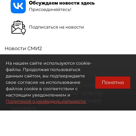
Обсуждаем новости здесь
Присоединяйтесь!
Подписаться на новости
Новости СМИ2
На нашем сайте используются cookie-
файлы. Продолжая пользоваться
данным сайтом, вы подтверждаете
Понятно
свое согласие на использование
Новостройки Васильевского
файлов cookie в соответствии с
острова сместили центр
настоящим уведомлением и
Петербурга к Финскому
Политикой о конфиденциальности.
заливу
07 августа 2026
01:04
8