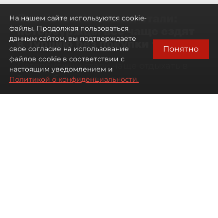
Самостоятельными стали:
На нашем сайте используются cookie-
петербуржцы всё чаще ездят
файлы. Продолжая пользоваться
данным сайтом, вы подтверждаете
в Турцию без покупки туров
Понятно
свое согласие на использование
файлов cookie в соответствии с
Петербуржцы стали чаще отдыхать в
настоящим уведомлением и
Турции без покупки туров
Политикой о конфиденциальности.
08 августа 2026
00:05
3087
Читайте нас в мессенджере Max
Дарья Дмитриева
Все материалы автора
Автор фото:
Михаил Тихонов / "ДП"
Петербуржцы стали чаще
бронировать отдых в Турции