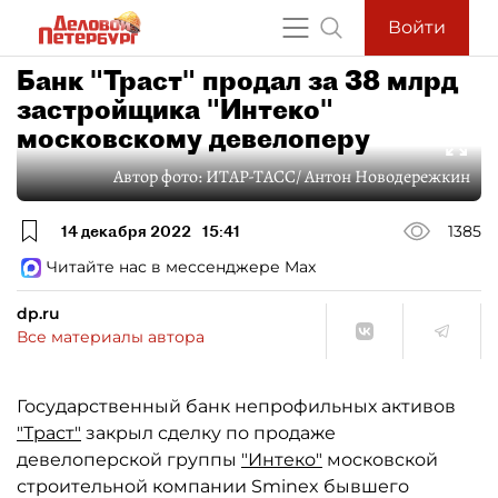
Войти
Банк "Траст" продал за 38 млрд
застройщика "Интеко"
московскому девелоперу
Автор фото:
ИТАР-ТАСС/ Антон Новодережкин
14 декабря 2022
15:41
1385
Читайте нас в мессенджере Max
dp.ru
Все материалы автора
Государственный банк непрофильных активов
"Траст"
закрыл сделку по продаже
девелоперской группы
"Интеко"
московской
строительной компании Sminex бывшего