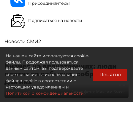
Присоединяйтесь!
Подписаться на новости
Новости СМИ2
На нашем сайте используются cookie-
файлы. Продолжая пользоваться
Бизнес на впечатлениях: люди
данным сайтом, вы подтверждаете
платят за событие, собранное
Понятно
свое согласие на использование
для них
файлов cookie в соответствии с
настоящим уведомлением и
Автор фото:
Максим Змеев
Политикой о конфиденциальности.
04 августа 2026
15:51
4526
Читайте нас в мессенджере Max
dp.ru