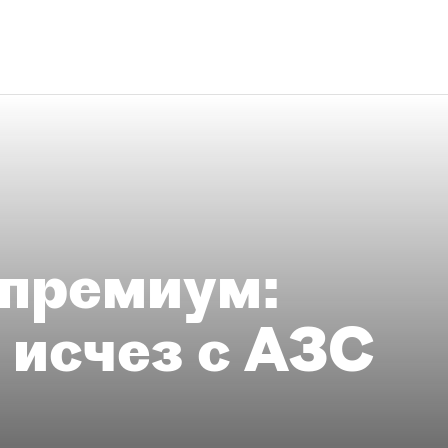
премиум:
 исчез с АЗС