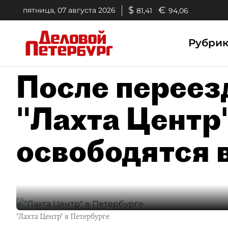
$
€
пятница, 07 августа 2026
81,41
94,06
Рубри
После переез
"Лахта Центр
освободятся 
"Лахта Центр" в Петербурге