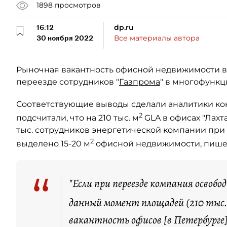
1898
просмотров
16:12
dp.ru
30 ноября 2022
Все материалы автора
Рыночная вакантность офисной недвижимости в 
переезде сотрудников "
Газпрома
" в многофункц
Соответствующие выводы сделали аналитики к
2
подсчитали, что на 210 тыс. м
GLA в офисах "Лахта
тыс. сотрудников энергетической компании при 
2
выделено 15-20 м
офисной недвижимости, пишет
“
"Если при переезде компания освоб
данный момент площадей (210 тыс. 
вакантность офисов [в Петербурге] 