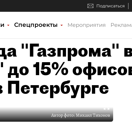
Подписаться
ки
Спецпроекты
Мероприятия
Реклам
да "Газпрома" 
" до 15% офисо
в Петербурге
Автор фото:
Михаил Тихонов