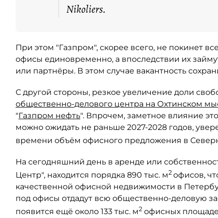
Nikoliers.
При этом "Газпром", скорее всего, не покинет 
офисы единовременно, а впоследствии их займу
или партнёры. В этом случае вакантность сохрани
С другой стороны, резкое увеличение доли своб
общественно-делового центра на Охтинском мы
"
Газпром нефть
". Впрочем, заметное влияние э
можно ожидать не раньше 2027-2028 годов, увере
времени объём офисного предложения в Северно
На сегодняшний день в аренде или собственности
2
Центр", находится порядка 890 тыс. м
офисов, чт
качественной офисной недвижимости в Петербург
под офисы отдадут всю общественно-деловую зас
2
появится ещё около 133 тыс. м
офисных площадей