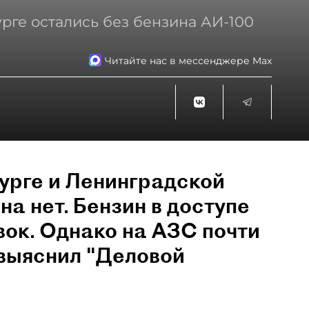
рге остались без бензина АИ-100
Читайте нас в мессенджере Max
урге и Ленинградской
на нет. Бензин в доступе
вок. Однако на АЗС почти
 выяснил "Деловой