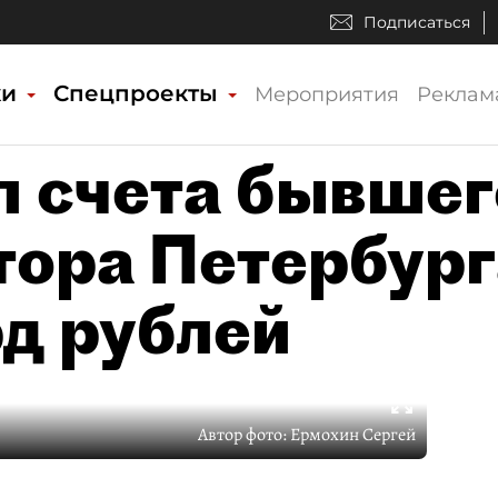
Подписаться
ки
Спецпроекты
Мероприятия
Реклам
л счета бывшег
тора Петербург
рд рублей
Автор фото:
Ермохин Сергей