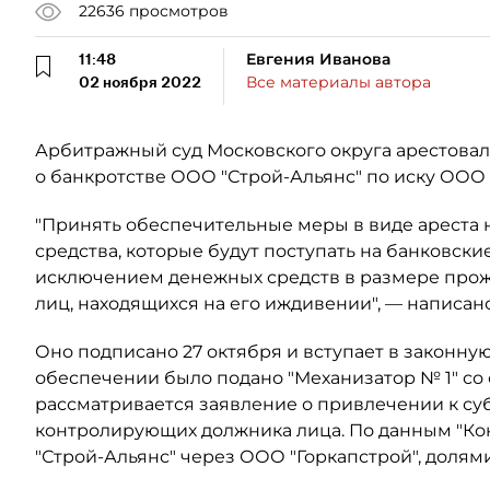
22636
просмотров
11:48
Евгения Иванова
02 ноября 2022
Все материалы автора
Арбитражный суд Московского округа арестовал
о банкротстве ООО "Строй-Альянс" по иску ООО 
"Принять обеспечительные меры в виде ареста 
средства, которые будут поступать на банковские 
исключением денежных средств в размере про
лиц, находящихся на его иждивении", — написан
Оно подписано 27 октября и вступает в законную
обеспечении было подано "Механизатор № 1" со с
рассматривается заявление о привлечении к су
контролирующих должника лица. По данным "Кон
"Строй-Альянс" через ООО "Горкапстрой", долями