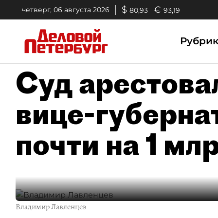
$
€
четверг, 06 августа 2026
80,93
93,19
Рубри
Суд арестова
вице-губерна
почти на 1 мл
Владимир Лавленцев