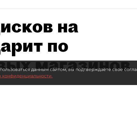
исков на
дарит по
вых магазинов
пользоваться данным сайтом, вы подтверждаете свое согла
о конфиденциальности.
втор фото:
Lutsenko_Oleksandr/Shutterstock/FOTODOM
Читайте нас в мессенджере Max