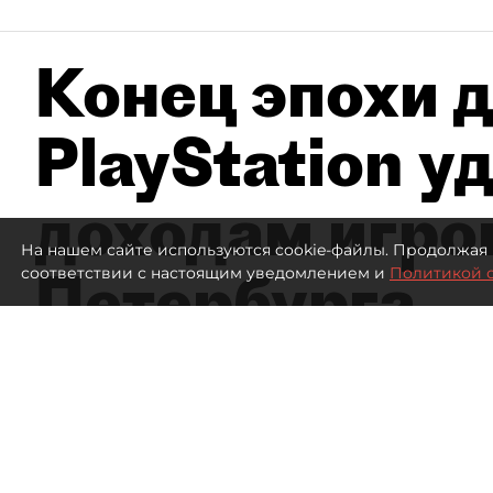
Конец эпохи д
PlayStation у
доходам игро
На нашем сайте используются cookie-файлы. Продолжая 
Петербурга
соответствии с настоящим уведомлением и
Политикой 
А
112
просмотров