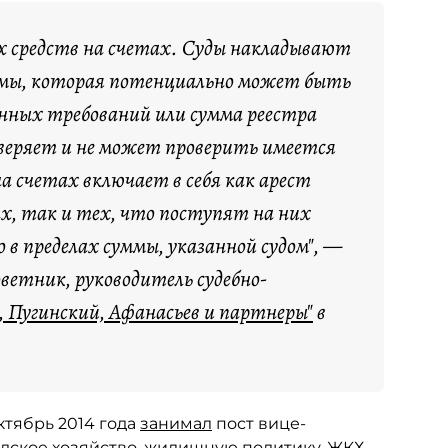
х средств на счетах. Суды накладывают
ммы, которая потенциально может быть
енных требований или сумма реестра
оверяет и не может проверить имеется
а счетах включает в себя как арест
х, так и тех, что поступят на них
о в пределах суммы, указанной судом", —
ветник, руководитель судебно-
в, Пугинский, Афанасьев и партнеры"
в
ктябрь 2014 года
занимал
пост вице-
одское хозяйство, жилищную политику, ЖКХ,