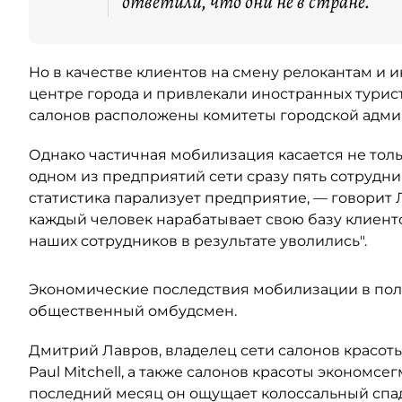
ответили, что они не в стране.
Но в качестве клиентов на смену релокантам и 
центре города и привлекали иностранных турист
салонов расположены комитеты городской адми
Однако частичная мобилизация касается не толь
одном из предприятий сети сразу пять сотрудни
статистика парализует предприятие, — говорит 
каждый человек нарабатывает свою базу клиентов
наших сотрудников в результате уволились".
Экономические последствия мобилизации в полн
общественный омбудсмен.
Дмитрий Лавров, владелец сети салонов красот
Paul Mitchell, а также салонов красоты экономсегм
последний месяц он ощущает колоссальный спад к