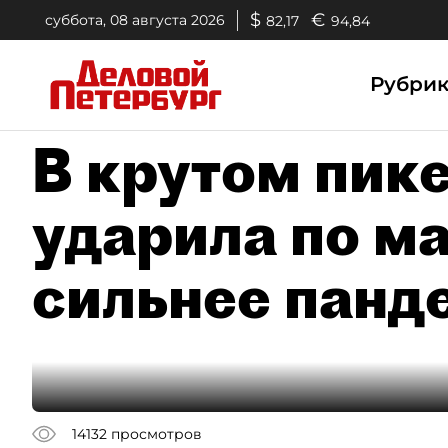
$
€
суббота, 08 августа 2026
82,17
94,84
Рубри
В крутом пик
ударила по м
сильнее панд
14132
просмотров