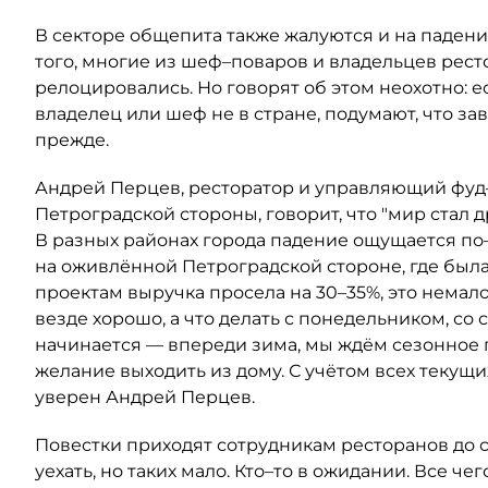
В секторе общепита также жалуются и на падени
того, многие из шеф–поваров и владельцев рес
релоцировались. Но говорят об этом неохотно: е
владелец или шеф не в стране, подумают, что за
прежде.
Андрей Перцев, ресторатор и управляющий фуд
Петроградской стороны, говорит, что "мир стал д
В разных районах города падение ощущается по
на оживлённой Петроградской стороне, где была 
проектам выручка просела на 30–35%, это немало
везде хорошо, а что делать с понедельником, со 
начинается — впереди зима, мы ждём сезонное па
желание выходить из дому. С учётом всех текущи
уверен Андрей Перцев.
Повестки приходят сотрудникам ресторанов до с
уехать, но таких мало. Кто–то в ожидании. Все че