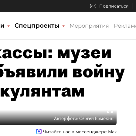
Подписаться
ки
Спецпроекты
Мероприятия
Реклам
кассы: музеи
бъявили войну
екулянтам
Автор фото:
Сергей Ермохин
Читайте нас в мессенджере Max