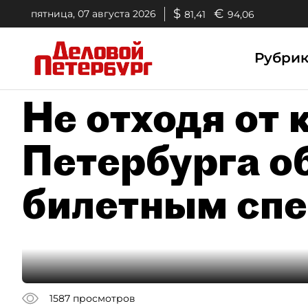
$
€
пятница, 07 августа 2026
81,41
94,06
Рубри
Не отходя от 
Петербурга о
билетным сп
1587
просмотров