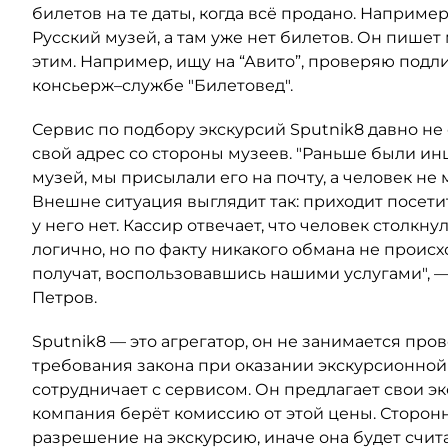
билетов на те даты, когда всё продано. Например
Русский музей, а там уже нет билетов. Он пишет 
этим. Например, ищу на “Авито”, проверяю подли
консьерж–службе "Билетовед".
Сервис по подбору экскурсий Sputnik8 давно не
свой адрес со стороны музеев. "Раньше были инц
музей, мы присылали его на почту, а человек не 
Внешне ситуация выглядит так: приходит посетите
у него нет. Кассир отвечает, что человек столкн
логично, но по факту никакого обмана не происх
получат, воспользовавшись нашими услугами", —
Петров.
Sputnik8 — это агрегатор, он не занимается пр
требования закона при оказании экскурсионной 
сотрудничает с сервисом. Он предлагает свои экс
компания берёт комиссию от этой цены. Сторонн
разрешение на экскурсию, иначе она будет счит