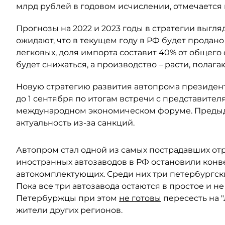
млрд рублей в годовом исчислении, отмечается 
Прогнозы на 2022 и 2023 годы в стратегии выгл
ожидают, что в текущем году в РФ будет продано в
легковых, доля импорта составит 40% от общего
будет снижаться, а производство – расти, полага
Новую стратегию развития автопрома президе
до 1 сентября по итогам встречи с представите
международном экономическом форуме. Предыд
актуальность из-за санкций.
Автопром стал одной из самых пострадавших от
иностранных автозаводов в РФ остановили конв
автокомплектующих. Среди них три петербургских
Пока все три автозавода остаются в простое и н
Петербуржцы при этом
не готовы
пересесть на 
жители других регионов.