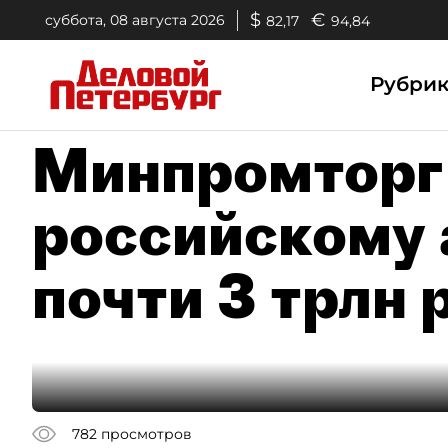
$
€
суббота, 08 августа 2026
82,17
94,84
Рубри
Минпромторг
российскому 
почти 3 трлн 
782
просмотров