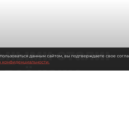
ьными стали:
пользоваться данным сайтом, вы подтверждаете свое согла
о конфиденциальности.
 всё чаще
ию без
в
 Турции без покупки туров