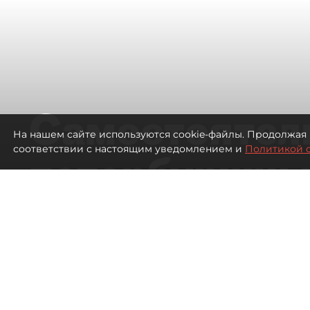
Самостоятел
На нашем сайте используются cookie-файлы. Продолжая 
соответствии с настоящим уведомлением и
Политикой 
петербуржцы
ездят в Турц
покупки туро
Петербуржцы стали чаще отдыхать в