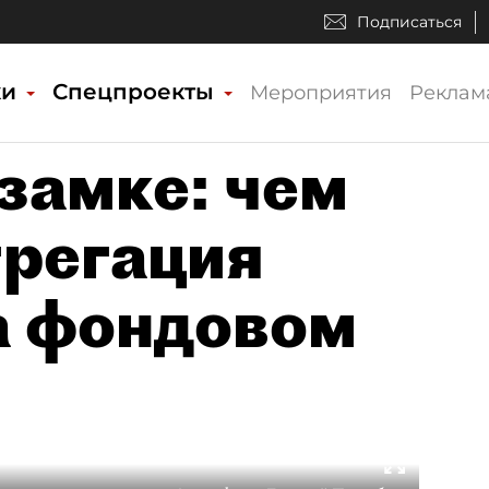
Подписаться
ки
Спецпроекты
Мероприятия
Реклам
замке: чем
грегация
а фондовом