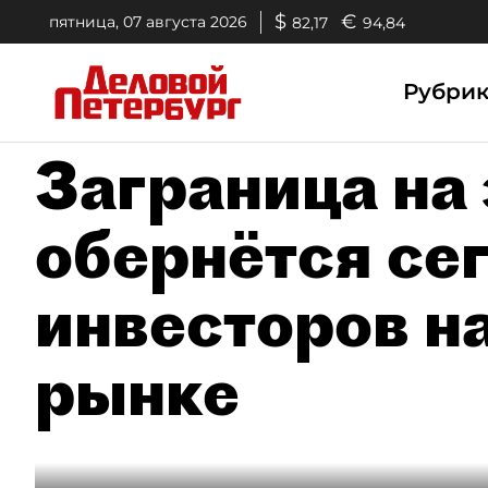
$
€
пятница, 07 августа 2026
82,17
94,84
Рубри
Заграница на 
обернётся се
инвесторов н
рынке