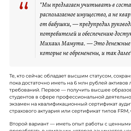
“
"Мы предлагаем учитывать в соста
располагаемое имущество, а не ква
от бабушки, — предупредил руково
потребителей и обеспечению досту
Михаил Мамута. — Это денежные с
которые не обременены, и так далее
Те, кто сейчас обладает высшим статусом, сохраня
пока достаточно иметь на 6 млн рублей активов 
требований. Первое — получить высшее образова
студентов в сфере профессиональной деятельно
экзамен на квалификационный сертификат аудит
страхового актуария или сертификат типов FRM, 
Второй вариант — иметь опыт работы с ценными 
проработать в компании, которая занимается це