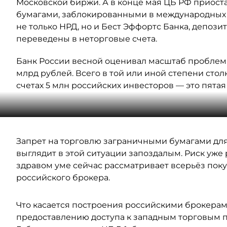
Московской биржи. А в конце мая ЦБ РФ приос
бумагами, заблокированными в международных д
не только НРД, но и Бест Эффортс Банка, депоз
переведены в неторговые счета.
Банк России весной оценивал масштаб проблем
млрд рублей. Всего в той или иной степени сто
счетах 5 млн российских инвесторов — это пятая 
Запрет на торговлю заграничными бумагами д
выглядит в этой ситуации запоздалым. Риск уже 
здравом уме сейчас рассматривает всерьёз пок
российского брокера.
Что касается построения российскими брокерам
предоставлению доступа к западным торговым п