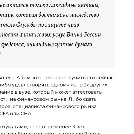
ве активов только ликвидные активы,
ртиру, которая досталась в наследство
дитель Службы по защите прав
пности финансовых услуг Банка России
редства, ликвидные ценные бумаги,
".
т его. А тем, кто захочет получить его сейчас,
либо удовлетворять одному из трёх других
ние в вузе, который может аттестовать
сти на финансовом рынке. Либо сдать
ора, специалиста финансового рынка,
CFA или CHA.
бумагами, то есть не менее 3 лет
нными бумагами, или не меньше 2 лет в